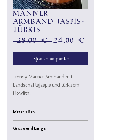
Männer
Armband Jaspis-
Türkis
Prix
Prix
 28,00 € 
24,00 €
original
promotionn
Ajouter au panier
Trendy Männer Armband mit
Landschaftsjaspis und türkisem
Howlith.
Schick - cool - top für casual wear
und das elegant Outfit.
Materialien
Halbedelsteine: Landschaftsjaspis,
Größe und Länge
Howlith
silberne Metallspacer
Armband Innendurchmesser: ca. 6 cm