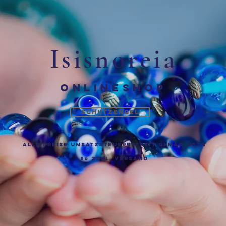
Isisnoreia
ONLINESHOP
Schutzengel
Alle Preise Umsatzsteuerbefreit gemäß UStG
§6 zzgl.
Versand