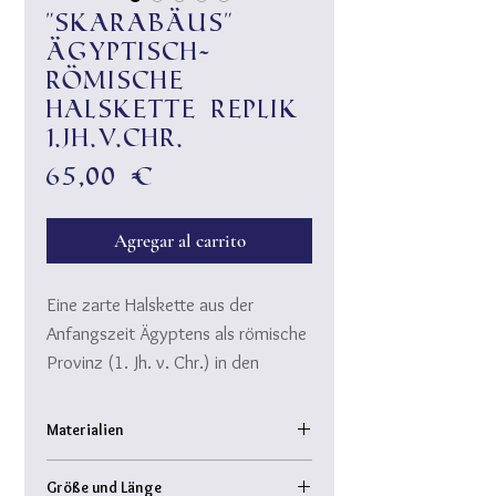
"Skarabäus"
ägyptisch-
römische
Halskette Replik
1.Jh.v.Chr.
Precio
65,00 €
Agregar al carrito
Eine zarte Halskette aus der
Anfangszeit Ägyptens als römische
Provinz (1. Jh. v. Chr.) in den
typisch "ägyptischen" Farben: Gold,
leuchtend türkis und lapislazuli-blau.
Materialien
Muschelkernperlen und handgeformte
Den Mittelpunkt des Coliers bildet
Größe und Länge
Keramikperlen- und Röhrchen