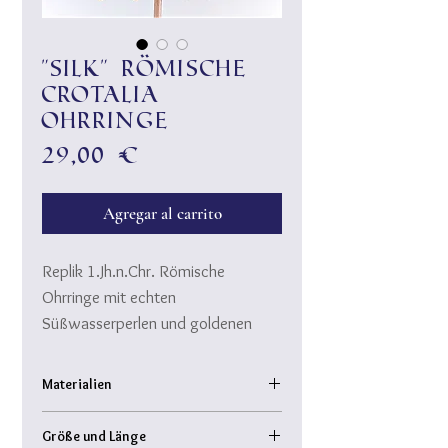
"Silk" römische
Crotalia
Ohrringe
Precio
29,00 €
Agregar al carrito
Replik 1.Jh.n.Chr. Römische
Ohrringe mit echten
Süßwasserperlen und goldenen
Elementen, nach römischer
Originalart gefertigt.
Materialien
CROTALIA...Der lateinische Begriff
echte Natur-Süßwasserperlen
stammt vom griech. Wort
Größe und Länge
Steg: Messing, 24 Karat goldplated