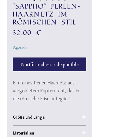
"Sappho" Perlen-
Haarnetz im
römischen Stil
Precio
32,00 €
Agotado
Notificar al estar disponible
Ein feines Perlen-Haarnetz aus
vergoldetem Kupferdraht, das in
die römische Frisur integriert
werden kann. An den seitlichen
Schlaufen mit versteckten
Größe und Länge
Haarklammern befestigen.
30 cm lang, (inkl. Ösen)
Ein zartes, feines Accessoire das
Materialien
Geflecht ca. 25 cm lang