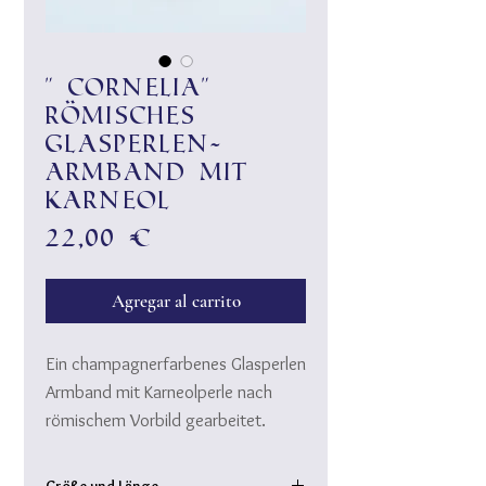
" Cornelia"
Römisches
Glasperlen-
Armband mit
Karneol
Precio
22,00 €
Agregar al carrito
Ein champagnerfarbenes Glasperlen
Armband mit Karneolperle nach
römischem Vorbild gearbeitet.
Die Römerinnen verknüpften gerne
einfarbige, glänzende Glasperlen