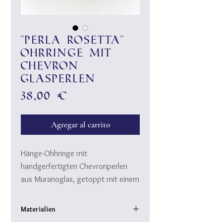
"Perla Rosetta"
Ohrringe mit
Chevron
Glasperlen
Precio
38,00 €
Agregar al carrito
Hänge-Ohhringe mit
handgerfertigten Chevronperlen
aus Muranoglas, getoppt mit einem
Scheibchen echter Koralle,
vollendet mit zarten Goldteilen.
Materialien