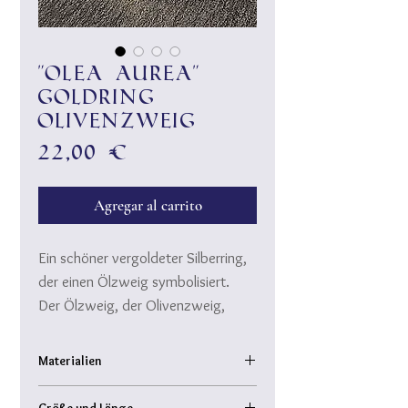
"Olea aurea"
Goldring
Olivenzweig
Precio
22,00 €
Agregar al carrito
Ein schöner vergoldeter Silberring,
der einen Ölzweig symbolisiert.
Der Ölzweig, der Olivenzweig,
schmückte Zeus und Athena und
gilt als Symbol für Sieg und
Materialien
Frieden, sowie lang währende
Messing-Kupfer-Legierung: 925er Sterling
Stärke und Kraft.