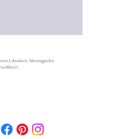
stein Labradorit, Messingperlen
reißfest!)