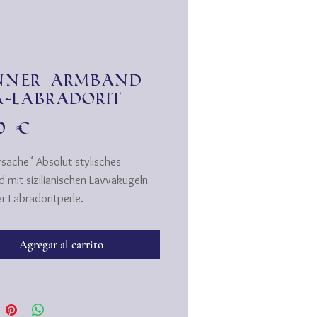
nner Armband
a-Labradorit
Precio
00 €
sache" Absolut stylisches
 mit sizilianischen Lavvakugeln
r Labradoritperle.
st-Have" passend zu casual wear
Agregar al carrito
em "Zwirn" ♥