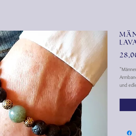
Mä
Lav
28,
"Männer
Armband
und edle
Ein "Mu
und edl