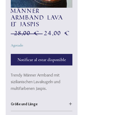
Männer
Armband Lava
& Jaspis
Precio
Precio
 28,00 € 
24,00 €
de
Agotado
oferta
Notificar al estar disponible
Trendy Männer Armband mit
sizilianischen Lavakugeln und
multifarbenen Jaspis.
Schick - cool - top für casual wear
und das elegant Outfit.
Größe und Länge
Armband Innendurchmesser: ca. 6 cm