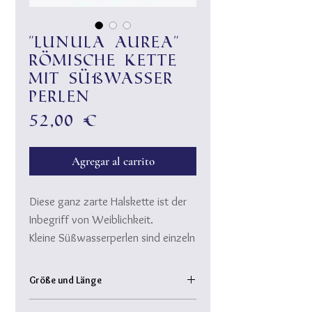
"Lunula aurea"
römische Kette
mit Süßwasser
Perlen
Precio
52,00 €
Agregar al carrito
Diese ganz zarte Halskette ist der
Inbegriff von Weiblichkeit.
Kleine Süßwasserperlen sind einzeln
auf vergoldeten Messingdraht
handgewickelt und mit einem
Größe und Länge
Knebelverschluss verbunden.
Kettenlänge: ca. 46 cm
Die kleine Lunula