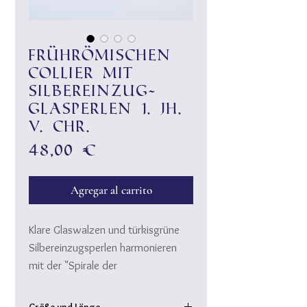
Frührömischen
Collier mit
Silbereinzug-
Glasperlen 1. Jh.
v. Chr.
Precio
48,00 €
Agregar al carrito
Klare Glaswalzen und türkisgrüne
Silbereinzugsperlen harmonieren
mit der "Spirale der
Unendlichkeit" in diesem Collier.
Auch in römischer Zeit ist die