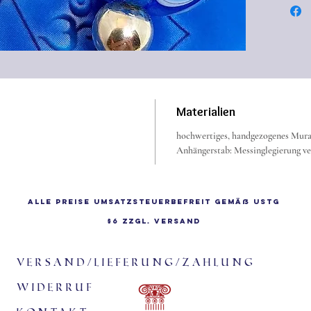
Materialien
hochwertiges, handgezogenes Mura
Anhängerstab: Messinglegierung ve
Alle Preise Umsatzsteuerbefreit gemäß UStG
§6 zzgl.
Versand
Versand/Lieferung/Zahlung
Widerruf