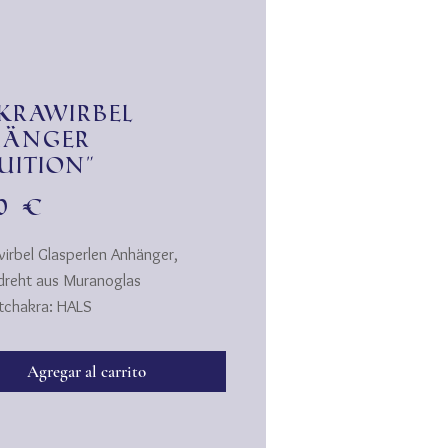
krawirbel
hänger
tuition"
Precio
00 €
irbel Glasperlen Anhänger,
reht aus Muranoglas
tchakra: HALS
 Äther:
tikeit, Klarheit im Innen & Außen,
Agregar al carrito
estimmheit, Haltung zeigen!