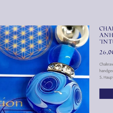
Cha
An
"In
26,
Chakraw
handged
5. Haup
Element
Einzigar
Selbstb