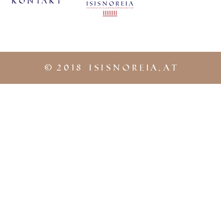
KontaKt
©
2018 iSISNOREIA.at