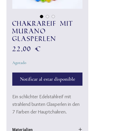
ChakraReif mit
Murano
Glasperlen
Precio
22,00 €
Agotado
Notificar al estar disponible
Ein schlichter Edelstahlreif mit
strahlend bunten Glasperlen in den
7 Farben der Hauptchakren.
Die Glasperlen sind handgedreht,
aus hochwertigem Muranoglas.
Materialien