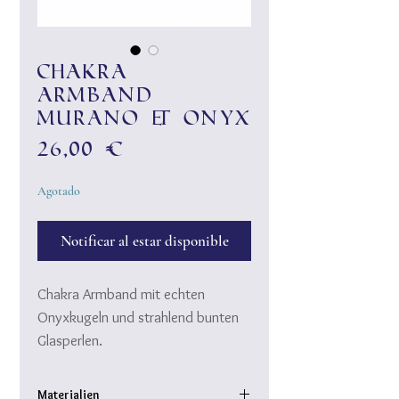
Chakra
Armband
Murano & Onyx
Precio
26,00 €
Agotado
Notificar al estar disponible
Chakra Armband mit echten
Onyxkugeln und strahlend bunten
Glasperlen.
Glasperlen aus qualitativ
hochwertigem Muranoglas. Jede
Materialien