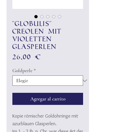
"Globulis"
Creolen mit
violetten
Glasperlen
Precio
26,00 €
Goldperle
*
Agregar al carrito
Kopie römischer Goldohrringe mit
azurblauen Glasperlen.
Im 1. - 2.Jh. n. Chr. war diese Art der