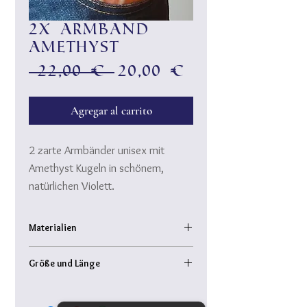
2x Armband
Amethyst
Precio
Precio
 22,00 € 
20,00 €
de
oferta
Agregar al carrito
2 zarte Armbänder unisex mit
Amethyst Kugeln in schönem,
natürlichen Violett.
Die Armbänder können einzeln oder
gemeinsam getragen bzw. mit
Materialien
einem anderem Armband
Halbedelstein Amethyst (nicht gefärbt! )
kombiniert werden...
Größe und Länge
gefädelt auf hochwertigem Gummin
(reißfest!)
Armband Innendurchmesser: ca. 5,5 cm
(kleine Männergröße!)